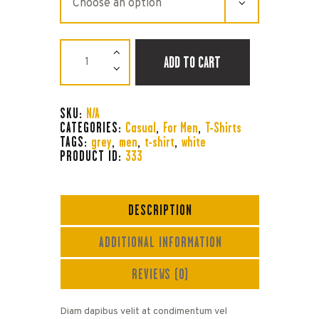
Logo
t-
ADD TO CART
shirt
quantity
SKU:
N/A
CATEGORIES:
Casual
,
For Men
,
T-Shirts
TAGS:
grey
,
men
,
t-shirt
,
white
PRODUCT ID:
333
DESCRIPTION
ADDITIONAL INFORMATION
REVIEWS (0)
Diam dapibus velit at condimentum vel