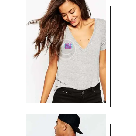
LOGO T-SHIRT
$
30
.
00