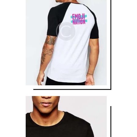
LOGO T-SHIRT
$
30
.
00
LOGO T-SHIRT
$
30
.
00